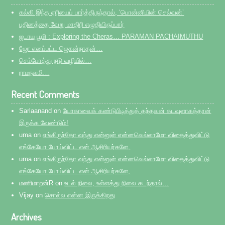
கல்கி இந்த ஏரியைப் பார்த்திருந்தால், ‘பொன்னியின் செல்வன்’
புதினத்தை வேறு மாதிரி எழுதியிருப்பார்
ஜடாயு பூமி : Exploring the Cheras… PARAMAN PACHAIMUTHU
ஜோ எனப்பட்ட ஜெகன்நாதன்…
செம்போத்து நடு வழியில்…
ராமநவமி…
Recent Comments
Sarlaanand
on
யோகாவைக் கண்டுபிடித்துத் தந்தவன் கடவுளாகத்தான்
இருக்க வேண்டும்!
uma
on
எங்கிருந்தோ வந்து என்னுள் என்னவெல்லாமோ விதைத்துவிட்டு
எங்கேயோ போய்விட்ட என் ஆசிரியர்களே,
uma
on
எங்கிருந்தோ வந்து என்னுள் என்னவெல்லாமோ விதைத்துவிட்டு
எங்கேயோ போய்விட்ட என் ஆசிரியர்களே,
மணிமாறன்R
on
உடல் நிலை, உள்ளத்து நிலை கடந்தால்…
Vijay
on
சொல்ல என்ன இருக்கிறது
Archives