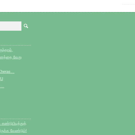
ுந்தால்,
தினத்தை வேறு
e Cheras…
HU
்…
ண்டுபிடித்துத்
ருக்க வேண்டும்!