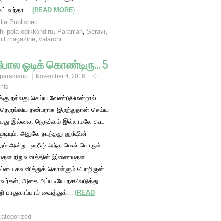
க்ட் வந்தா…
(READ MORE)
ia Published
hi pola odikkondiru
,
Paraman
,
Seravi
,
il magazine
,
valarchi
 போல ஓடிக் கொண்டிரு… 5
paramanp
November 4, 2016
0
nts
ுக்கு நல்லது செய்ய வேண்டுமென்றால்
 நெருங்கிய நண்பராக இருந்துதான் செய்ய
யது இல்லை. நெருக்கம் இல்லாமலே கூட
ுடியும். அதுவே நடந்தது ஹரீஷின்
லும் அன்று. ஹரீஷ் அந்த மென் பொருள்
ள நிறுவனத்தின் இணையதள
ப்பை கவனித்துக் கொள்ளும் பொறிஞன்.
ர்வர்கள், அதை அப்படியே நகலெடுத்து
்றி பாதுகாப்பாய் வைத்துக்…
(READ
)
ategorized