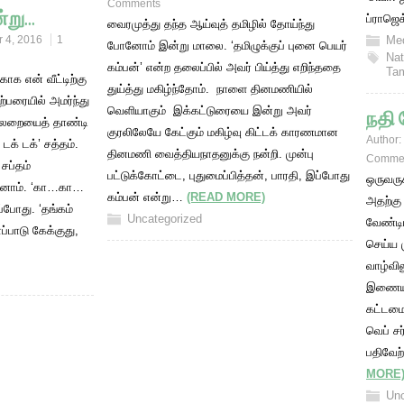
Comments
்று…
ப்ராஜெ
​வைரமுத்து தந்த ஆய்வுத் தமிழில் தோய்ந்து
 4, 2016
1
Med
போனோம் இன்று மாலை. ‘தமிழுக்குப் புனை பெயர்
Nat
கம்பன்’ என்ற தலைப்பில் அவர் பிய்த்து எறிந்ததை
Tam
ாக என் வீட்டிற்கு
துய்த்து மகிழ்ந்தோம். நாளை தினமணியில்
்பரையில் அமர்ந்து
வெளியாகும் இக்கட்டுரையை இன்று அவர்
நதி
ையலறையைத் தாண்டி
குரலிலேயே கேட்கும் மகிழ்வு கிட்டக் காரணமான
Author:
க் டக்’ சத்தம்.
தினமணி வைத்தியநாதனுக்கு நன்றி. முன்பு
Comme
சப்தம்
பட்டுக்கோட்டை, புதுமைப்பித்தன், பாரதி, இப்போது
​ஒருவர
சினோம். ‘கா…கா…
கம்பன் என்று…
(READ MORE)
அதற்கு
்போது. ‘தங்கம்
Uncategorized
வேண்டி
ப்பாடு கேக்குது,
செய்ய ம
வாழ்வி
இணையத
கட்டமை
வெப் ச
பதிவேற
MORE
Unc