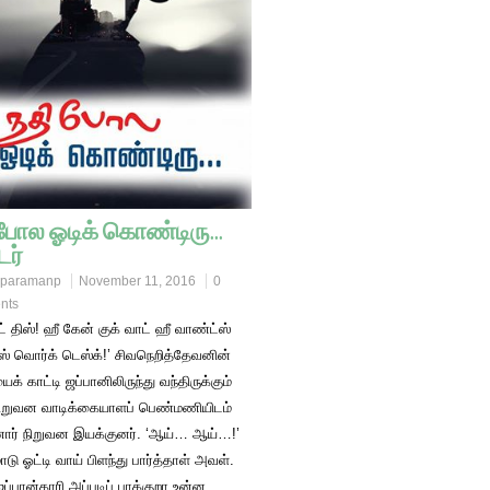
 போல ஓடிக் கொண்டிரு…
ர்
paramanp
November 11, 2016
0
nts
அட் திஸ்! ஹீ கேன் குக் வாட் ஹீ வாண்ட்ஸ்
ஸ் வொர்க் டெஸ்க்!’ சிவநெறித்தேவனின்
் காட்டி ஜப்பானிலிருந்து வந்திருக்கும்
நிறுவன வாடிக்கையாளப் பெண்மணியிடம்
ர் நிறுவன இயக்குனர். ‘ஆய்… ஆய்…!’
ாடு ஓட்டி வாய் பிளந்து பார்த்தாள் அவள்.
ஜப்பான்காரி அப்படிப் பாக்குறா உன்ன.