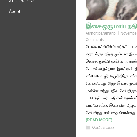
பொரி கடலை
About
இசை ஒரு மாய நத
Author:
paramanp
November
Comments
பொள்ளாச்சியில் ‘வளர்ச்சிப் பா
தொடங்குவதற்கு முன்பாக இள
இசைத் துண்டு ஒன்றில் நாங்கள
கொண்டிருந்தோம். இருக்குமிடத்
எங்கேயோ ஓர் ஆழத்திற்கு எங்க
போய்விட்டது அந்த இசை. மூழ்க
முன்னே வந்து பதிவு செய்திருக்
படமெடுப்பவர். பதிவின் நோக்க
காட்டுவதல்ல; இசையின் ஆழம்
செய்கிறது என்பதை சொல்வது
(READ MORE)
பொரி கடலை