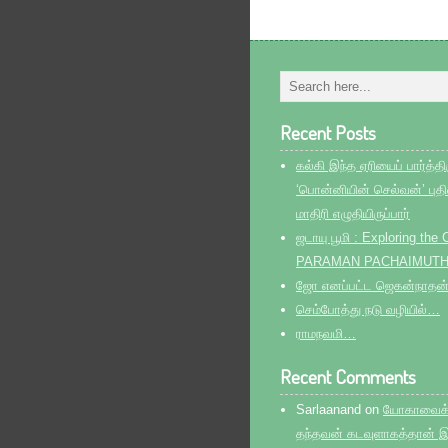
Recent Posts
கல்கி இந்த ஏரியைப் பார்த்திர
‘பொன்னியின் செல்வன்’ பு
மாதிரி எழுதியிருப்பார்
ஜடாயு பூமி : Exploring th
PARAMAN PACHAIMUT
ஜோ எனப்பட்ட ஜெகன்நாதன
செம்போத்து நடு வழியில்…
ராமநவமி…
Recent Comments
Sarlaanand
on
யோகாவைக் க
தந்தவன் கடவுளாகத்தான் இ