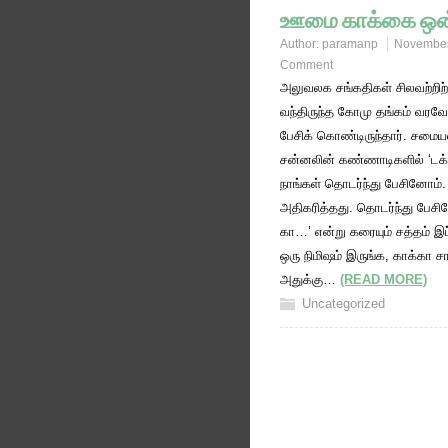
ஊமை காக்கை ஒன
Author:
paramanp
November
Comment
​அலுவலக சங்கதிகள் சிலவற்றிற்க
வந்திருந்த கோமு தங்கம் வரவேற
பேசிக் கொண்டிருந்தார். சம
சன்னலின் கண்ணாடிகளில் ‘டக் ட
நாங்கள் தொடர்ந்து பேசினோம். 
அதிகரித்தது. தொடர்ந்து பே
கா…’ என்று கரையும் சத்தம் இப
ஒரு நிமிஷம் இருங்க, காக்கா சா
அதுக்கு…
(READ MORE)
Uncategorized