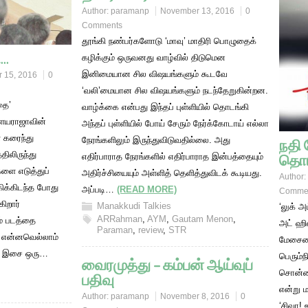
Author:
paramanp
November 13, 2016
0
Comments
தூங்கி நண்பர்களோடு ‘மாவு’ மாதிரி பொழுதைக்
ி…
கழிக்கும் ஒருவனது வாழ்வில் திடுமென
இனிமையான சில விஷயங்களும் கூடவே
 15, 2016
0
‘வலி’மையான சில விஷயங்களும் நடந்தேறுகின்றன.
தை’
வாழ்க்கை என்பது இந்தப் புள்ளியில் தொடங்கி
ையராஜாவின்
அந்தப் புள்ளியில் போய் சேரும் நேர்க்கோடாய் எல்லா
் கரைந்து
நேரங்களிலும் இருந்துவிடுவதில்லை. அது
நதி
திலிருந்து
தொட
எதிர்பாராத நேரங்களில் எதிர்பாராத இன்பத்தையும்
ளை எடுத்துப்
அதிர்ச்சியையும் அள்ளித் தெளித்துவிடக் கூடியது.
Author:
ிக்கிடந்த போது
அப்படி…
(READ MORE)
Comme
கிறார்
Manakkudi Talkies
​‘லுக் 
ARRahman
,
AYM
,
Gautam Menon
,
ம் படத்தை
அட் ஹி
Paraman
,
review
,
STR
 என்னவெல்லாம்
மேசையைக
. இசை ஒரு…
பெரும்
வைரமுத்து – கம்பன் ஆய்வுப்
சொன்னா
பதிவு
என்று ம
Author:
paramanp
November 8, 2016
0
‘சிவா! 