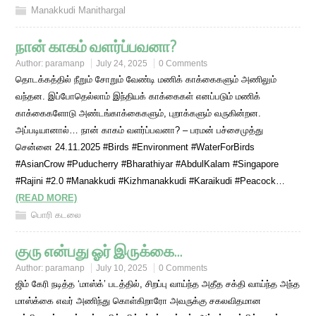
Manakkudi Manithargal
நான் காகம் வளர்ப்பவனா?
Author:
paramanp
July 24, 2025
0 Comments
தொடக்கத்தில் நீறும் சோறும் வேண்டி மணிக் காக்கைகளும் அணிலும்
வந்தன. இப்போதெல்லாம் இந்தியக் காக்கைகள் எனப்படும் மணிக்
காக்கைகளோடு அண்டங்காக்கைகளும், புறாக்களும் வருகின்றன.
அப்படியானால்… நான் காகம் வளர்ப்பவனா? – பரமன் பச்சைமுத்து
சென்னை 24.11.2025 #Birds #Environment #WaterForBirds
#AsianCrow #Puducherry #Bharathiyar #AbdulKalam #Singapore
#Rajini #2.0 #Manakkudi #Kizhmanakkudi #Karaikudi #Peacock…
(READ MORE)
பொரி கடலை
குரு என்பது ஓர் இருக்கை…
Author:
paramanp
July 10, 2025
0 Comments
ஜிம் கேரி நடித்த ‘மாஸ்க்’ படத்தில், சிறப்பு வாய்ந்த அதீத சக்தி வாய்ந்த அந்த
மாஸ்க்கை எவர் அணிந்து கொள்கிறாரோ அவருக்கு சகலவிதமான