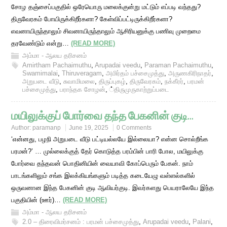
சோழ தஞ்சைப்பகுதில் ஒரேயொரு மலைக்குன்று மட்டும் எப்படி வந்தது?
திருவேரகம் போயிருக்கிறீர்களா? கேள்விப்பட்டிருக்கிறீர்களா?
எவனாயிருந்தாலும் சிவனாயிருந்தாலும் ஆசிரியனுக்கு பணிவு முறைமை
தரவேண்டும் என்று…
(READ MORE)
அம்மா - ஆலய தரிசனம்
Amirtham Pachaimuthu
,
Arupadai veedu
,
Paraman Pachaimuthu
,
Swamimalai
,
Thiruveragam
,
அமிர்தம் பச்சைமுத்து
,
அருணகிரிநாதர்
,
அறுபடை வீடு
,
சுவாமிமலை
,
திருப்புகழ்
,
திருவேரகம்
,
நக்கீரர்
,
பரமன்
பச்சைமுத்து
,
பராந்தக சோழன்
,
்திருமுருகாற்றுப்படை
மயிலுக்குப் போர்வை தந்த பேகனின் குடி…
Author:
paramanp
June 19, 2025
0 Comments
‘என்னது, பழநி அறுபடை வீடு பட்டியல்லயே இல்லையா? என்ன சொல்றீங்க
பரமன்?’ … முல்லைக்குத் தேர் கொடுத்த பரம்பின் பாரி போல, மயிலுக்கு
போர்வை தந்தவன் பொதினியின் வையாவி கோப்பெரும் பேகன். நாம்
பாடங்களிலும் சங்க இலக்கியங்களும் படித்த கடையேழு வள்ளல்களில்
ஒருவனான இந்த பேகனின் குடி ஆவியர்குடி. இவர்களது பெயராலேயே இந்த
பகுதியின் (ஊர்)…
(READ MORE)
அம்மா - ஆலய தரிசனம்
2.0 – திரைவிமர்சனம் : பரமன் பச்சைமுத்து
,
Arupadai veedu
,
Palani
,