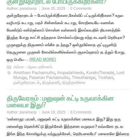
குன்றுதோறாடல் போயிருக்கிறீர்களா?
Author:
paramanp
June 20, 2025
0 Comments
குன்றுதோறாடல் – போயிருக்கிறீர்களா,கேள்விப் பட்டிருக்கிறீர்களா? உருவ
வழிபாடு கூடாது, மதச் சின்னங்கள் கூடாது, சோதியையே வணங்க
வேண்டும் என்றெல்லாம் சொன்ன வள்ளலார் இளம்வயதில் தியானத்தில்
இருந்த போது காட்சி தந்ததாக சொல்லப்படுவது எந்த கடவுளர் தெரியுமா?
முருகனுக்கு திருமணம் எங்கே நடந்தது? ஒன்றுமில்லாத குட்டியூண்டு
தெருமுனை முருகன் கோவில்களிலெல்லாம் சூரசம்ஹாரம் நடத்தும் போது,
ஒரு பெரிய…
(READ MORE)
அம்மா - ஆலய தரிசனம்
Amirtham Pachaimuthu
,
ArupadaiVeedu
,
KundruThoradal
,
Lord
Muruga
,
Paraman Pachaimuthu
,
Thieuthanigai
,
Tiruthani
,
குன்றுதோறாடல்
,
திருத்தணி
,
திருத்தணிகை
திருவேரகம் : மனுஷன் கட்டி உருவாக்கின
மலையா இது!?
Author:
paramanp
June 19, 2025
0 Comments
‘என்னாதூ பரமன், மனுஷன் கட்டி உருவாக்கின மலையா இது? இது ஒரு
மலைன்னு நெனச்சிட்டு இருக்கேன் இத்தனை வருஷமா? எவ்வளோ தடவ
இங்க இந்த கோவிலுக்கு வந்துருக்கேன், தெரியலையே!’ மலைகளே இல்லாத