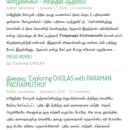
சோழகங்கம் – சரித்திர ஆதாரம்
Author:
paramanp
January 17, 2026
0 Comments
ராஜேந்திர சோழன் பற்றிய நமது பயணக்கட்டுரை தொடர் பதிவுகளில்
ஒன்றான ‘சோழகங்கம்’ பற்றிய பதிவை படித்துவிட்டு, ‘அன்பிலிலிருந்து
கொள்ளிடம் நீரை கொண்டு சென்றதற்கு ஆதாரம் இருந்தால் பதிவிடுங்கள்’
என்று ஆர்வத்துடன் கேட்டிருந்தார் Ponparappi Krishnamurthi பொன்பரப்பி
கிருஷ்ணமூர்த்தி என்பவர். இதுதான் விஷயமென்பது மண்டையில் பதிந்து
போய் இருக்கிறது, ஆதாரம் என்று கேட்கும் போது சரியான உறுதியான…
(READ MORE)
Exploring CHOLAS
நிறைவு: ‘Exploring CHOLAS with PARAMAN
PACHAIMUTHU!’
Author:
paramanp
January 9, 2026
0 Comments
ராஜேந்திர சோழன் தஞ்சையிலிருந்து ஜெயங்கொண்டத்திற்கு வெளியே
தேர்வு செய்யப்பட்ட புதிய இடத்திற்கு தன் தலைநகரை மாற்றி, அதன்
அருகிலேயே சிவனுக்கு ஒரு கற்றளி எழுப்பிய போதே, சில காத தூரத்தில்
புதிய தலைநகருக்கு வெளியே தனது மூதாதைகள் உருவாக்கிய ஏரி போலவே
ஒரு பெரிய ஏரியை உருவாக்கினான். புதிய நகரம், கற்றளி, சந்தைகள்