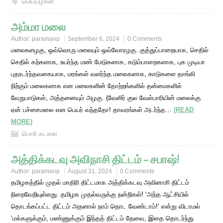
மெய்யழகன்
அம்மா மலை
Author:
paramanp
September 6, 2024
0 Comments
மலைகளழகு, ஒவ்வொரு மலையும் ஒவ்வோரழகு. குத்துப்பாறையாக, செதில்
செதில் கற்களாக, உயர்ந்த மண் மேடுகளாக, கடும்பாறைகளாக, புக முடியா
புதரடர்ந்தவகையாக, மரங்கள் வளர்ந்த மலைகளாக, காடுகளை தாங்கி
நிற்கும் மலைகளாக என மலைகளின் தோற்றங்களில் தன்மைகளில்
வேறுபாடுகள், அத்தனையும் அழகு. (வேளிர் குல வேள்பாரியின் மலைக்கு
ஏன் பச்சைமலை என பெயர் வந்ததோ! தாவரங்கள் அடர்ந்த…
(READ
MORE)
பொரி கடலை
அத்திக்கடவு அவிநாசி திட்டம் – சபாஷ்!
Author:
paramanp
August 31, 2024
0 Comments
தமிழகத்தில் முதல் மாதிரி திட்டமாக அத்திக்கடவு அவினாசி திட்டம்
நிறைவேறியுள்ளது. தமிழக முதல்வருக்கு நன்றிகள்! ‘அந்த ஆட்சியில்
தொடங்கப்பட்ட திட்டம் அதனால் நாம் தொட வேண்டாம்!’ என்று விடாமல்
‘மக்களுக்கும், மண்ணுக்கும் இந்தத் திட்டம் தேவை, இதை தொடர்ந்து