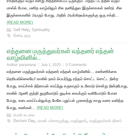
சக்திகளும் வரும் என்று சித்தரிக்கப்பட்டிருக்கும். அந்தப் படத்தில் வரும்
மாஸ்க் போல, மனித வாழ்விலும் சில தனித்துவ இருக்கைகள் உண்டு. சில
இருக்கைகளில் அமரும் போது, அதில் அமர்கிறவர்களுக்கு ஒரு சக்தி…
(READ MORE)
Self Help
,
Spirituality
Guru
,
குரு
எத்தனை மருத்துவர்கள் வந்தனர் எந்தன்
வாழ்வினில்…
Author:
paramanp
July 1, 2025
0 Comments
எத்தனை மருத்துவர்கள் வந்தனர் எந்தன் வாழ்வினில்… எண்ணிக்கை
தெரியவில்லையே! காலில் நகம் பெயர்ந்து ரத்தம் சொட்ட சொட்ட நின்ற
போது, காய்ச்சல் நிற்காமல் காய்ந்து சருகாகும் உடலோடு சென்று நின்றபோது,
காலில் ஆணி குத்தி துருவோடும் துடிக்க வைக்கும் வலியோடும் போன
போது, கடைவாய்ப்பல்லுக்கு மேலே புதுப்பல் முளைத்து காது வரை வலித்த
போது, கண்கள்…
(READ MORE)
பொரி கடலை
Doctors Day
,
பரமன் பச்சைமுத்து
,
மருத்துவர்
,
மருத்துவர்கள் தினம்