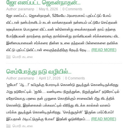
ஜோ எனப்பட்ட ஜெகன்நாதன்…
Author:
paramanp
May 6, 2026
0 Comments
ஜோ எனப்பட்ட ஜெகன்நாதன், 52லேயே அவசரமாகப் புறப்பட்டுப் போய்
விட்டான் நண்பர்களிடம் கடன் வாங்காதவன் நன்னயம் மட்டுமே செய்தவன்
உறவுக்காக பொருளை விட்டவன் உள்ளொன்று வைக்காதவன் தாய் தந்தை
போற்றியவன் தாரத்தை தாங்கு தாங்கென்று தாங்கியவன் சர்க்கரையை விட
இனிமையானவன் சர்க்கரை தின்ன உடலை தந்தவன் பிள்ளைகளை தவிக்க
விட்டு புறப்பட்டுவிட்டான் வைகுந்தத்திற்கு தேடித் தேடி…
(READ MORE)
பொரி கடலை
செம்போத்து நடு வழியில்…
Author:
paramanp
April 17, 2026
0 Comments
‘ஐயோ!’ ‘ஆ…!’ உயிருக்கு போராடிக் கொண்டு துடித்துக் கொண்டிருக்கிறது
அது நடுரோட்டில். ‘ஜமீல்… வண்டியை நிறுத்துங்க, நிறுத்துங்க!’ நடுரோட்டில்
ஏதோவொரு பறவை தன் முதுகை கொதிக்கும் சாலையின் மீது கிடத்திக்
கொண்டு, இறக்கைகள் பக்கவாட்டில் விரிந்து கிடக்க கால்கள் வானம்
பார்க்க துடித்துக் கொண்டிருக்கிறது. ‘செத்துருச்சி’ ‘இருங்க பார்ப்போம்!
இப்பதான் அடிபட்டுருக்கு போல!’ இறங்கி ஓடுகிறோம்….
(READ MORE)
பொரி கடலை