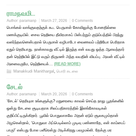
ராமநவமி…
Author:
paramanp
March 27, 2026
0 Comments
பொங்கல் வாங்குவதற்குக் கூட பெருமாள் கோவிலுக்கு போனதில்லை
மணக்குடியில். சைவ நெறியை தீவிரமாகப் பின்பற்றும் குடும்பத்தில் பிறந்து
வளர்ந்தவனென்பதால் பெருமாள் வழிபாடோ வைணவம் பற்றியோ பெரிதாக
ஏதும் தெரியாது. நான்காவது வீட்டில் இருந்த என் வயது ஒத்த ஆளவந்தார்
தன் நெற்றியில் இட்டு வரும் திருமண் அந்த வயதின் வியப்பு. அவன் வீட்டில்
அனைவருமே, நெற்றியைக்…
(READ MORE)
Manakkudi Manithargal
,
பொரி கடலை
சேடல்
Author:
paramanp
March 20, 2026
0 Comments
‘சேடல்’ தெரியுமா உங்களுக்கு? மதுரையை காவல் செய்த நாலு பூதங்களில்
ஒன்று சேடலை சூடியதாக சிலப்பதிகாரத்தில் இளங்கோவடிகள்
குறிப்பிட்டிருக்கிறார். பூவில் பொதுவாகவே அதன் ஏடும் சூலகமும்தான்
அழகென்றால், ‘பொதுவா அப்பெடில்லாம் முடிவு பண்ணாதே, என் காம்பைப்
பாரு!’ என்பது போல பளீரென்று அடிக்கிறது பவழமல்லி. தேக்கு மர