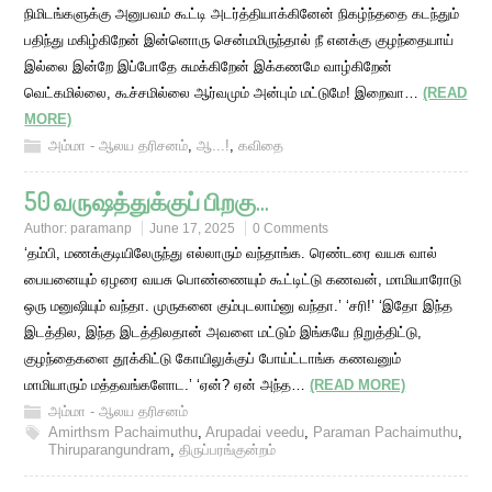
நிமிடங்களுக்கு அனுபவம் கூட்டி அடர்த்தியாக்கினேன் நிகழ்ந்ததை கடந்தும்
பதிந்து மகிழ்கிறேன் இன்னொரு சென்மமிருந்தால் நீ எனக்கு குழந்தையாய்
இல்லை இன்றே இப்போதே சுமக்கிறேன் இக்கணமே வாழ்கிறேன்
வெட்கமில்லை, கூச்சமில்லை ஆர்வமும் அன்பும் மட்டுமே! இறைவா…
(READ
MORE)
அம்மா - ஆலய தரிசனம்
,
ஆ...!
,
கவிதை
50 வருஷத்துக்குப் பிறகு…
Author:
paramanp
June 17, 2025
0 Comments
‘தம்பி, மணக்குடியிலேருந்து எல்லாரும் வந்தாங்க. ரெண்டரை வயசு வால்
பையனையும் ஏழரை வயசு பொண்ணையும் கூட்டிட்டு கணவன், மாமியாரோடு
ஒரு மனுஷியும் வந்தா. முருகனை கும்புடலாம்னு வந்தா.’ ‘சரி!’ ‘இதோ இந்த
இடத்தில, இந்த இடத்திலதான் அவளை மட்டும் இங்கயே நிறுத்திட்டு,
குழந்தைகளை தூக்கிட்டு கோயிலுக்குப் போய்ட்டாங்க கணவனும்
மாமியாரும் மத்தவங்களோட.’ ‘ஏன்? ஏன் அந்த…
(READ MORE)
அம்மா - ஆலய தரிசனம்
Amirthsm Pachaimuthu
,
Arupadai veedu
,
Paraman Pachaimuthu
,
Thiruparangundram
,
திருப்பரங்குன்றம்