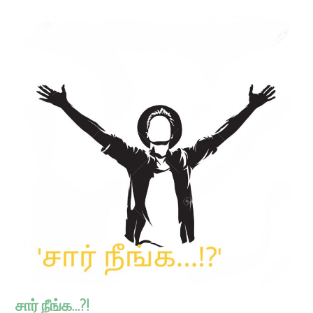
சார் நீங்க…?!