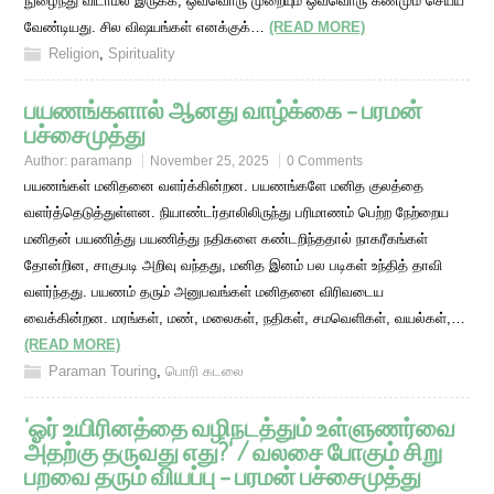
நுழைந்து விடாமல் இருக்க, ஒவ்வொரு முறையும் ஒவ்வொரு கணமும் செய்ய
வேண்டியது. சில விஷயங்கள் எனக்குக்…
(READ MORE)
Religion
,
Spirituality
பயணங்களால் ஆனது வாழ்க்கை – பரமன்
பச்சைமுத்து
Author:
paramanp
November 25, 2025
0 Comments
பயணங்கள் மனிதனை வளர்க்கின்றன. பயணங்களே மனித குலத்தை
வளர்த்தெடுத்துள்ளன. நியாண்டர்தாலிலிருந்து பரிமாணம் பெற்ற நேற்றைய
மனிதன் பயணித்து பயணித்து நதிகளை கண்டறிந்ததால் நாகரீகங்கள்
தோன்றின, சாகுபடி அறிவு வந்தது, மனித இனம் பல படிகள் உந்தித் தாவி
வளர்ந்தது. பயணம் தரும் அனுபவங்கள் மனிதனை விரிவடைய
வைக்கின்றன. மரங்கள், மண், மலைகள், நதிகள், சமவெளிகள், வயல்கள்,…
(READ MORE)
Paraman Touring
,
பொரி கடலை
‘ஓர் உயிரினத்தை வழிநடத்தும் உள்ளுணர்வை
அதற்கு தருவது எது?’ / வலசை போகும் சிறு
பறவை தரும் வியப்பு – பரமன் பச்சைமுத்து