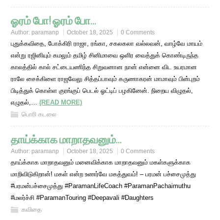
ஓரம் போ! ஓரம் போ…
Author:
paramanp
October 18, 2025
0 Comments
புதுக்கவிதை, போக்கிரி ராஜா, ரங்கா, சகலகலா வல்லவன், வாழ்வே மாயம்
என்று ரஜினியும் கமலும் தமிழ் சினிமாவை ஒளிர வைத்துக் கொண்டிருந்த
காலத்தில் கால் சட்டையணிந்த சிறுவனான நான் என்னை விட உயரமான
ராலே சைக்கிளை ராஜவேலு சித்தப்பாவும் கருணாகரன் மாமாவும் பின்புறம்
பிடித்துக் கொள்ள குரங்குப் பெடல் ஓட்டிப் பழகினேன். நிறைய விழுதல்,
எழுதல்,…
(READ MORE)
பொரி கடலை
தாய்க்காக மாறாதவனும்…
Author:
paramanp
October 18, 2025
0 Comments
தாய்க்காக மாறாதவனும் மனைவிக்காக மாறாதவனும் மகள்களுக்காக
மாறிவிடுகிறான்! மகள் என்ற உணர்வே மகத்துவம்! – பரமன் பச்சைமுத்து
#பரமன்பச்சைமுத்து #ParamanLifeCoach #ParamanPachaimuthu
#மலர்ச்சி #ParamanTouring #Deepavali #Daughters
கவிதை