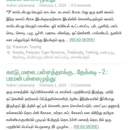
Author:
paramanp
February 1, 2025
0 Comments
*3* காடென்பது வெறும் காடல்ல. கடலைப் போல அது ஒரு தனி உலகம்.
இந்த உலகம் சீராக இயங்குவதற்காக இயங்கிக் கொண்டிருக்கும் உலகம்.
காடென்பது வெறும் மரமல்ல, ஓர் உயிரியல் கூட்டமைப்பு. புல், பூண்டு, மரம்,
செடி, கொடி, புழு, பூச்சி, பறவை, விலங்கு, ஒட்டுண்ணி, பாக்டீரியம், நுண்மி
என பல்லுயிரும் சேர்ந்து இயங்கும் ஒரு…
(READ MORE)
Paraman Touring
Kerala
,
Periyaru Tiger Reserve
,
Thekkady
,
Treking
,
கவியாறு
,
தேக்கடி
,
பெரியாறு புலிகள் காப்பகம்
,
மலையேற்றம்
காடு, மலை, பள்ளத்தாக்கு… தேக்கடி – 2 :
பரமன் பச்சைமுத்து
Author:
paramanp
February 1, 2025
0 Comments
ஒரு காலத்தில் ஆப்பிரிக்காவில் மடகாஸ்கர் பகுதியோடு இருந்து, புவித்
தட்டுகளின் நகர்வால் பிய்த்துக்கொண்டு ஆசிய இந்தியாவில் இப்போது
இருக்கும் இடத்தில் ஒட்டிக் கொண்டதாக சொல்லப்படும், மராட்டிய குஜராத்
எல்லையில் தொடங்கி கோவா, கர்நாடகம், கேரளம் என விரிந்து தமிழக
கன்னியாகுமரியில் முடியும் மேற்குத் தொடர்ச்சி மலைத் தொடரில் ஒரு
பகுதியில் பெய்யும் பெருமழை நீர் முழுக்க…
(READ MORE)