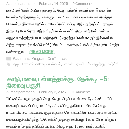
Author:
paramanp
February 14, 2025
0 Comments
பல ஆண்டுகள் ஆயிருந்ததாலும், வேறு வங்கிக் கணக்கை இணைக்க
வேண்டியிருந்ததாலும், ‘உங்களுடைய அடையாள படிவங்களை எடுத்துக்
கொண்டு நீங்களே நேரில் வரவேண்டும்’ என்று அறிவுறுத்தப்பட்டதாலும்
இதுவரே போயிராத அந்த மியூச்சுவல் ஃபண்ட் நிறுவனத்தின் மண்டல
அலுவலகத்திற்குப் போயிருந்தேன். (‘தெரிந்தவர்கள் எவரும் இல்லை! ம்…
அந்த கவுண்டர்ல கேப்போம்!’) ‘மேடம்… எனக்கு பேங்க் அக்கவுண்ட் சேஞ்ச்
பண்ணனும்’…
(READ MORE)
Paraman's Program
,
பொரி கடலை
ஜெய கோபால் கரோடியா ஸ்கூல்
,
பரமன்
,
பரமன் பச்சைமுத்து
,
மலர்ச்சி
‘காடு, மலை, பள்ளத்தாக்கு… தேக்கடி’ – 5 :
நிறைவு பகுதி
Author:
paramanp
February 3, 2025
0 Comments
*5* ஒவ்வொருவருக்கும் வேறு வேறு விருப்பங்கள் உண்டுதானே! காடும்
மலையும் மலையேற்றமும் ஈர்த்த அளவிற்கு துடுப்பு படகில் செல்வது
ஈர்க்கவில்லை எங்களை. குழந்தைகள் கொண்டாடுவார்கள். பத்தனம்திட்டா
மலைப்பகுதியிலிருந்து ‘ட்ரெக்கிங்’ முடித்து கவியாறு கேரள அரசு சுற்றுலா
மையம் வந்ததும் துடுப்புப் படகில் அழைத்துப் போனார்கள். படகில்