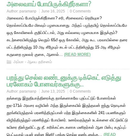
அலைவாய் போயிருக்கிறீர்களா?
Author:
paramanp
June 16, 2025
0 Comments
அலைவாய் போயிருக்கிறீர்களா? சரி, சீரலைவாய் தெரியுமா?
தொல்காப்பியமே மிகவும் பழமையானது. அந்தப் பழந்தமிழ் தொல்காப்பியமே
ஒரு கோவிலைக் குறிப்பிட்டால், அது எவ்வளவு பழமையாக இருக்கும்?
கடற்கரையிலிருந்து வெறும் 65மீ ஒரு கோவில், அது கூட பரவாயில்லை தரை
மட்டத்திலிருந்து 10 அடி கீழேயும் கடல் மட்டத்திலிருந்து 15 அடி கீழேயும்
கருவறை மூலவர் குகை, ஆனால்…
(READ MORE)
அம்மா - ஆலய தரிசனம்
பறந்து செல்ல லண்டனுக்கு டிக்கெட் எடுத்து
பரலோகம் போனவர்களுக்கு…
Author:
paramanp
June 13, 2025
0 Comments
தங்களது இறுதியாத்திரைக்கு தாங்களாகவே புறப்பட்டுப் போனார்கள்
ஐஏ-171ல் அவசர வழியின் அந்த இருக்கையில் இருந்தவன் ஐந்து நொடிகள்
தூங்கியிருந்தால் மரணித்திருப்பான் மற்ற இருக்கைகளின் 241 பயணிகளும்
விழித்திருந்தும் மரணித்துப் போயினர். உணர்வதற்குள் உடல்களை விட்டுவிட்டு
உயிரை தின்றுவிட்டது தீ. கரிக்கட்டைகளாக மனிதர்கள் ஆன பின்பு கருப்புப்
பெட்டியால் பயன் என்ன இனி! பறந்து செல்ல லண்டனுக்கு…
(READ