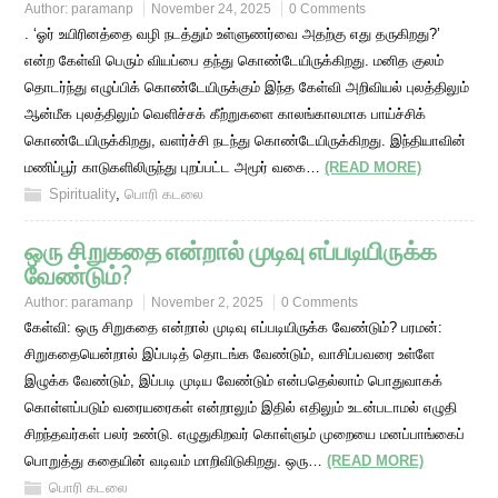
Author:
paramanp
November 24, 2025
0 Comments
. ‘ஓர் உயிரினத்தை வழி நடத்தும் உள்ளுணர்வை அதற்கு எது தருகிறது?’
என்ற கேள்வி பெரும் வியப்பை தந்து கொண்டேயிருக்கிறது. மனித குலம்
தொடர்ந்து எழுப்பிக் கொண்டேயிருக்கும் இந்த கேள்வி அறிவியல் புலத்திலும்
ஆன்மீக புலத்திலும் வெளிச்சக் கீற்றுகளை காலங்காலமாக பாய்ச்சிக்
கொண்டேயிருக்கிறது, வளர்ச்சி நடந்து கொண்டேயிருக்கிறது. இந்தியாவின்
மணிப்பூர் காடுகளிலிருந்து புறப்பட்ட அமூர் வகை…
(READ MORE)
Spirituality
,
பொரி கடலை
ஒரு சிறுகதை என்றால் முடிவு எப்படியிருக்க
வேண்டும்?
Author:
paramanp
November 2, 2025
0 Comments
கேள்வி: ஒரு சிறுகதை என்றால் முடிவு எப்படியிருக்க வேண்டும்? பரமன்:
சிறுகதையென்றால் இப்படித் தொடங்க வேண்டும், வாசிப்பவரை உள்ளே
இழுக்க வேண்டும், இப்படி முடிய வேண்டும் என்பதெல்லாம் பொதுவாகக்
கொள்ளப்படும் வரையரைகள் என்றாலும் இதில் எதிலும் உடன்படாமல் எழுதி
சிறந்தவர்கள் பலர் உண்டு. எழுதுகிறவர் கொள்ளும் முறையை மனப்பாங்கைப்
பொறுத்து கதையின் வடிவம் மாறிவிடுகிறது. ஒரு…
(READ MORE)
பொரி கடலை