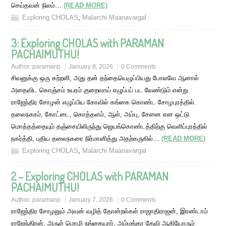
செய்தவன் நிலம்…
(READ MORE)
Exploring CHOLAS
,
Malarchi Maanavargal
3: Exploring CHOLAS with PARAMAN
PACHAIMUTHU!
Author:
paramanp
January 8, 2026
0 Comments
சிவனுக்கு ஒரு கற்றளி, அது தன் தந்தையெழுப்பியது போலவே ஆனால்
அதைவிட கொஞ்சம் உயரம் குறைவாய் எழுப்பப் பட வேண்டும் என்று
ராஜேந்திர சோழன் எழுப்பிய கோவில் கங்கை கொண்ட சோழபுரத்தில்.
தலைநகரம், கோட்டை, கொத்தளம், ஆள், அம்பு, சேனை என ஒட்டு
மொத்தத்தையும் தஞ்சையிலிருந்து ஜெயங்கொண்டத்திற்கு வெளிப்புரத்தில்
நகர்த்தி, புதிய தலைநகரை நிர்மானித்து அதற்கருகில்…
(READ MORE)
Exploring CHOLAS
,
Malarchi Maanavargal
2 – Exploring CHOLAS with PARAMAN
PACHAIMUTHU!
Author:
paramanp
January 7, 2026
0 Comments
ராஜேந்திர சோழனும் அவன் வழித் தோன்றல்கள் ராஜாதிராஜன், இரண்டாம்
ராஜேந்திரன், அருள் மொழி நங்கையார், அம்மங்கா தேவி ஆகியோரும்