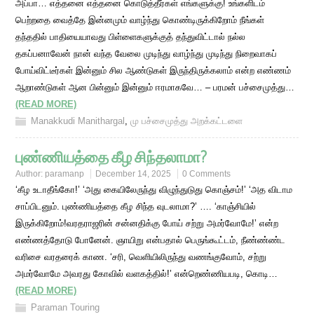
அப்பா… எத்தனை எத்தனை கொடுத்தீர்கள் எங்களுக்கு! உங்களிடம்
பெற்றதை வைத்தே இன்னமும் வாழ்ந்து கொண்டிருக்கிறோம் நீங்கள்
தந்ததில் பாதியையாவது பிள்ளைகளுக்குத் தந்துவிட்டால் நல்ல
தகப்பனாவேன் நான் வந்த வேலை முடிந்து வாழ்ந்து முடிந்து நிறைவாகப்
போய்விட்டீர்கள் இன்னும் சில ஆண்டுகள் இருந்திருக்கலாம் என்ற எண்ணம்
ஆறாண்டுகள் ஆன பின்னும் இன்னும் ஈரமாகவே… – பரமன் பச்சைமுத்து…
(READ MORE)
Manakkudi Manithargal
,
மு பச்சைமுத்து அறக்கட்டளை
புண்ணியத்தை கீழ சிந்தலாமா?
Author:
paramanp
December 14, 2025
0 Comments
‘கீழ உடாதீங்கோ!’ ‘அது கையிலேருந்து விழுந்துடுது கொஞ்சம்!’ ‘அத விடாம
சாப்பிடனும். புண்ணியத்தை கீழ சிந்த வுடலாமா?’ …. ‘காஞ்சியில்
இருக்கிறோம்!வரதராஜரின் சன்னதிக்கு போய் சற்று அமர்வோமே!’ என்ற
எண்ணத்தோடு போனேன். ஞாயிறு என்பதால் பெருங்கூட்டம், நீண்ண்ண்ட
வரிசை வரதரைக் காண. ‘சரி, வெளியிலிருந்து வணங்குவோம், சற்று
அமர்வோமே அவரது கோவில் வளகத்தில்!’ என்றெண்ணியபடி, கொடி…
(READ MORE)
Paraman Touring