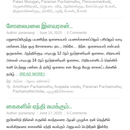
Palani Murugan
,
Paraman Pachaimuthu
,
Thiruvavinankudi
,
அருணகிரிநாதர்
,
அறுபடை வீடு
,
ஆவினன்குடி
,
கோப்பெரும் பேகன்
,
திருவாவினன்குடி
,
நக்கீரர்
,
பழநி
,
பேகன்
,
போகர்
சோலைமலை இளவரசன்…
Author:
paramanp
June 18, 2025
0 Comments
மதுரையிலிருந்து பயணித்த ஔவையார் பயணக்களைப்பிலும் பசியிலும் வாடி
மரங்களடர்ந்த ஒரு சோலையை நாட, அங்கே… நிற்க. ஔவையார் என்பவர்
ஒருவரல்ல, ஆத்திச்சூடி பாடியது 12 ஆம் நூற்றாண்டின் ஔவை, விநாயகர்
அகவல் பாடியது 14 ஆம் நூற்றாண்டின் ஔவை, அதியமானிடம் நெல்லிக்
கனி பெற்றது பண்டைத் தமிழ் ஔவை என வேறு வேறு காலகட்டங்களில்
தமிழ்…
(READ MORE)
அம்மா - ஆலய தரிசனம்
Amirtham Pachaimuthu
,
Arupadai veedu
,
Paraman Pachaimuthu
,
Pazhamuthircholai
,
பழமுதிர்ச்சோலை
கைகளில் ஏந்தி சுமக்கும்…
Author:
paramanp
June 17, 2025
0 Comments
ஐயிரண்டு திங்கள் கருவில் சுமந்தவரை ஆயுள் முழுக்க தன் நெஞ்சில்
சுமக்கிறவரை கைகளில் ஏந்தி சுமக்கும் அனுபவம் பெற்றேன் இன்றே