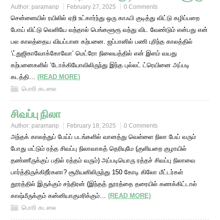
Author:
paramanp
February 27, 2025
0 Comments
சென்னையில் ரயிலில் ஏறி உட்கார்ந்து ஒரு காஃபி குடித்து விட்டு கழிப்பறை
போய் விட்டு வெளியே வந்தால் பெங்களூரூ வந்து விட வேண்டும் என்பது என்
பல காலத்தைய வியப்பான கற்பனை. ஜப்பானில் பணி புரிந்த காலத்தில்
‘ட்துஜிகாவோக்கோவோ’ மெட்ரோ நிலையத்தில் என் இளம் வயது
கற்பனைகளில் ‘டோக்கியோவிலிருந்து இந்த புல்லட் ட்ரெயினை அப்படி
கடத்தி…
(READ MORE)
பொரி கடலை
சிவப்பு நிலா
Author:
paramanp
February 18, 2025
0 Comments
அந்தக் காலத்துப் பேய்ப் படங்களில் வானத்து வெள்ளை நிலா பேய் வரும்
போது மட்டும் ரத்த சிவப்பு நிலாவாகத் தெரியுமே (குளியறை குழாயில்
தண்ணீருக்குப் பதில் ரத்தம் வரும்) அப்படியொரு ரத்தச் சிவப்பு நிலாவை
பார்த்திருக்கிறீர்களா? சூரியனிலிருந்து 150 கோடி கிலோ மீட்டர்கள்
தூரத்தில் இருக்கும் சந்திரன் (இந்தத் தூரத்தை தரையில் கணக்கிட்டால்
காஷ்மீருக்கும் கன்னியாகுமரிக்கும்…
(READ MORE)
பொரி கடலை