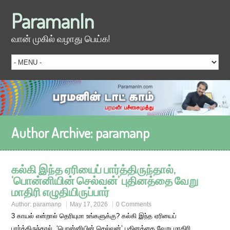
ParamanIn
வான் முகில் வழாது பெய்க!
Author Archive:
paramanp
கல்கி இந்த ஏரியைப் பார்த்திருந்தால்,
‘பொன்னியின் செல்வன்’ புதினத்தை வேறு
மாதிரி எழுதியிருப்பார்
Author:
paramanp
May 17, 2026
0 Comments
3 காயல் என்றால் தெரியுமா உங்களுக்கு? கல்கி இந்த ஏரியைப்
பார்த்திருந்தால், ‘பொன்னியின் செல்வன்’ புதினத்தை வேறு மாதிரி