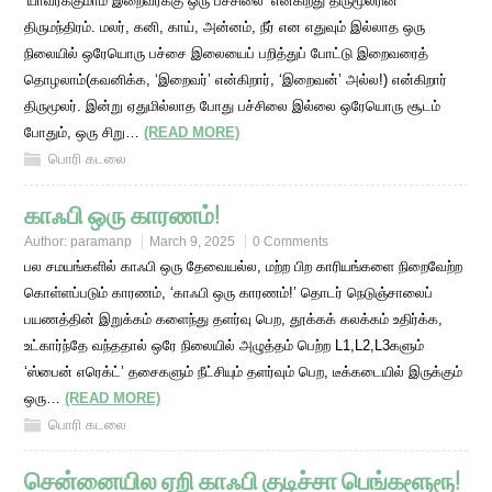
‘யாவர்க்குமாம் இறைவர்க்கு ஒரு பச்சிலை’ என்கிறது திருமூலரின்
திருமந்திரம். மலர், கனி, காய், அன்னம், நீர் என எதுவும் இல்லாத ஒரு
நிலையில் ஒரேயொரு பச்சை இலையைப் பறித்துப் போட்டு இறைவரைத்
தொழலாம்(கவனிக்க, ‘இறைவர்’ என்கிறார், ‘இறைவன்’ அல்ல!) என்கிறார்
திருமூலர். இன்று ஏதுமில்லாத போது பச்சிலை இல்லை ஒரேயொரு சூடம்
போதும், ஒரு சிறு…
(READ MORE)
பொரி கடலை
காஃபி ஒரு காரணம்!
Author:
paramanp
March 9, 2025
0 Comments
பல சமயங்களில் காஃபி ஒரு தேவையல்ல, மற்ற பிற காரியங்களை நிறைவேற்ற
கொள்ளப்படும் காரணம், ‘காஃபி ஒரு காரணம்!’ தொடர் நெடுஞ்சாலைப்
பயணத்தின் இறுக்கம் களைந்து தளர்வு பெற, தூக்கக் கலக்கம் உதிர்க்க,
உட்கார்ந்தே வந்ததால் ஒரே நிலையில் அழுத்தம் பெற்ற L1,L2,L3களும்
‘ஸ்பைன் எரெக்ட்’ தசைகளும் நீட்சியும் தளர்வும் பெற, டீக்கடையில் இருக்கும்
ஒரு…
(READ MORE)
பொரி கடலை
சென்னையில ஏறி காஃபி குடிச்சா பெங்களூரூ!