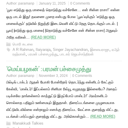
Author:
paramanp
January 11, 2025
0 Comments
‘பூவ எடுத்து ஒரு மாலைத் தொடுத்து வச்சேனே… என் சின்ன ராசா!’ என்ன
ஒரு பாடல் இது! தவணை முறை என்பது போல ‘பூவ’வுக்கும் ‘எடுத்து ஒரு
மாலைக்கும்’ நடுவில் நிறுத்தி இடைவெளி விட்டு பிறகு தொடங்கும் பாடல். |
பூவ| |எடுத்து ஒரு மாலை| |தொடுத்து வச்சேனே என் சின்ன ராசா| அதுவும்
அதே வரிகள்…
(READ MORE)
பொரி கடலை
A R Rahman
,
Ilaiyaraja
,
Singer Jayachandran
,
இளையராஜா
,
ஏஆர்
ரஹ்மான்
,
பரமன் பச்சைமுத்து
,
பாடகர் ஜெயச்சந்திரன்
‘மெய்யழகன்’ : பரமன் பச்சைமுத்து
Author:
paramanp
November 3, 2024
0 Comments
பில்டிங் டாக்டர் ஆதன் யோகி போன்றோர் தொடர்ந்து என்னிடம் கேட்கும்
கேள்வி, ‘மாஸ்டர்! இப்பல்லாம் சினிமா ரிவ்யூ எழுதறது இல்லையே? அதைப்
படிக்கவே நாங்கள்லாம் காத்துட்டு இருப்போம் மாஸ்டர்!’ அவர்களிடம்
சொல்லாத பதிலும் உண்மையும் இதுதான். திரைப்படங்களை முழுமையாக
விட்டுவிடவில்லை என்றாலும் எனக்கு திரைப்பட வேட்கை குறைந்து விட்டது,
படங்கள் பார்ப்பதும் குறைந்து விட்டது. அங்கொன்றும்…
(READ MORE)
Manakkudi Talkies