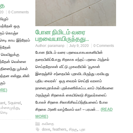
தை
020
0 Comments
ிழும்
த்தேன் ஒரு
போன நிமிடம் வரை
்கும் கொஞ்ச
பறவையாயிருந்தது…
ெடி காய இந்நேரம்
Author:
paramanp
July 9, 2020
0 Comments
த்தேன்
போன நிமிடம் வரை பறவையாகபலகனியின்
் வெயிலுக்கு
தரையிலிப்போது சிறகாக எந்தப் பறவை அஞ்சல்
ிழ்ந்தேன் வெள்ளை
செய்ததோஎன் வீட்டு முகவரியில் ‘வூகான்
தினைந்து பூக்கள்
இறைஞ்சிச் சந்தையில் புறாவிடமிருந்து பரவியது
ரித்தன என்னுடலின்
புதிய வைரஸ்’ ஒரு வைரல் செய்தி வரலாம்
கும்
நாளைபுறாக்கள் புறக்கணிக்கப்படலாம் அவ்வேளை
ORE)
அதற்குள் சிறகைக் கையிலெடு சிறுவர்களைப்
போலச் சிறகை சிலாகிசிவப்பிந்தியனைப் போல
lant
,
Squirrel
,
பச்சைமுத்து
,
சிறகை அணி வாழ்வோம் வா! – பரமன்…
(READ
்செடி
MORE)
கவிதை
dove
,
feathers
,
சிறகு
,
புறா