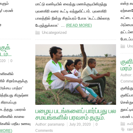
களும்
என்ற கட
மாட்டு வண்டியில் வைத்து மணக்குடியிலிருந்து
து! பரமன்
ஏற்கனவ
புவனகிரி வரை கூட்டி வந்துவிட்டார். புவனகிரி
கட்டை 
பாலத்தில் நின்று சிதம்பரம் போக ‘கூட்டமில்லாத
e
அம்மைக்
பேருந்துக்காக’ …
(READ MORE)
தட்டம்
Uncategorized
போடப்
குக்
Unc
டம்…
குளி
2020
0
மரம்
ள்ளிகளில்
Author:
ிச் சிறார்களுக்கு
Comme
அக்சய பாத்ரா’
குளித்த
த்தியது கிருஷ்ண
குளிப்
கிராமப்புற
சென்ற
பழைய படங்களைப் பார்ப்பது பல
ிடைத்தது. பலரால்
துவட்டி
சமயங்களில் பரவசம் தரும்.
பள்ளிகளில் காலை
பரமன் 
ளிகளில் மதிய உணவு
கவ
Author:
paramanp
July 20, 2020
0
rai
 MORE)
Comments