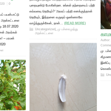
2020
0
புதையுண்டு போகின்றன. உங்கள் தந்தையைப் பற்றி
எவ்வளவு தெரியும்? ‘அவரப் பத்தி எனக்குத்தான்
் பயன்பாட்டு
தெரியும், இத்தனை வருஷம் ஒண்ணாவே
து அறக்கட்டளை
வாழ்ந்துருக்கேன், நான்…
(READ MORE)
று 18.07.2020
Uncategorized
,
மு பச்சைமுத்து
சன் அவர்கள்
காமர
அறக்கட்டளை
க! – பரமன்
Author:
2020
Comme
டளை
மு. பச்
கீழமணக்
இனிப்பு
கொண்டா
Unc