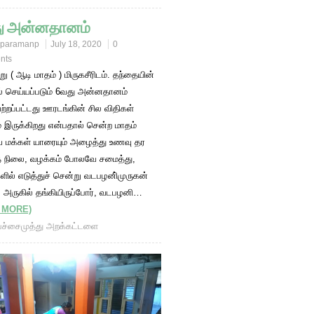
ு அன்னதானம்
paramanp
July 18, 2020
0
nts
ு ( ஆடி மாதம் ) மிருகசீரிடம். தந்தையின்
் செய்யப்படும் 6வது அன்னதானம்
்றப்பட்டது ஊரடங்கின் சில விதிகள்
் இருக்கிறது என்பதால் சென்ற மாதம்
மக்கள் யாரையும் அழைத்து உணவு தர
த நிலை, வழக்கம் போலவே சமைத்து,
ளில் எடுத்துச் சென்று வடபழனி்முருகன்
 அருகில் தங்கியிருப்போர், வடபழனி…
 MORE)
பச்சைமுத்து அறக்கட்டளை