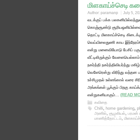
மிளகாய்ச்செடி க
Author:
paramanp
July 5, 2
வடக்குப் பக்க பலகனியில்வந்துவ
கொஞ்சூண்டு சூரியஒளியில்வை
தொட்டி மிளகாய்ச்செடி கிடைக
வெய்யிலைதுணி காய இந்நேரம்ச
என்று மனைவியோடு பேசிப் பகு
வீட்டிலிருக்கும் வேளையெல்லாம
நகர்த்தி நகர்த்திவியர்த்து மக
வெளேரென்று விரிந்து வந்தன ப
உச்சிமுதல் உள்ளங்கால் வரை சி
அங்கங்கள் பூக்கும் பிறகு காய்க்
என்றுகனியாகும்…
(READ M
கவிதை
Chilli
,
home gardening
,
p
அணில்
,
சூழலியல்
,
பரமன் 
மாணித்தோட்டம்
,
மிளகாய்ச