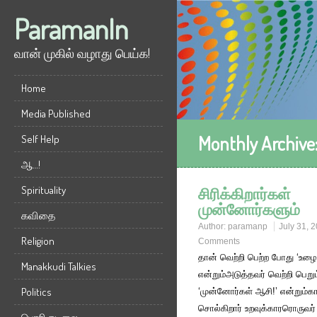
ParamanIn
வான் முகில் வழாது பெய்க!
Home
Media Published
Monthly Archive
Self Help
ஆ…!
சிரிக்கிறார்கள்
Spirituality
முன்னோர்களும்
கவிதை
Author:
paramanp
July 31, 
Religion
Comments
தான் வெற்றி பெற்ற போது ‘உழைப்
Manakkudi Talkies
என்றும்அடுத்தவர் வெற்றி பெறு
Politics
‘முன்னோர்கள் ஆசி!’ என்றும்க
சொல்கிறார் உறவுக்காரரொருவர்