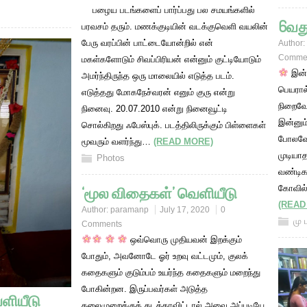
பழைய படங்களைப் பார்ப்பது பல சமயங்களில்
6வத
பரவசம் தரும். மணக்குடியின் வடக்குவெளி வயலின்
பேரு வரப்பின் பாட்டையோன்றில் என்
Author:
Comme
மகள்களோடும் சிவப்பிரியன் என்னும் குட்டியோடும்
இன்ற
அமர்ந்திருந்த ஒரு மாலையில் எடுத்த படம்.
பெயரால
எடுத்தது மோகநேச்வரன் எனும் குரு என்று
நிறைவேற
நினைவு. 20.07.2010 என்று நினைவூட்டி
இன்னும
சொல்கிறது ஃபேஸ்புக். படத்திலிருக்கும் பிள்ளைகள்
போலவே 
மூவரும் வளர்ந்து…
(READ MORE)
முடியா
Photos
வண்டிக
‘மூல விதைகள்’ வெளியீடு
கோவில்
(READ
Author:
paramanp
July 17, 2020
0
மு 
Comments
ஒவ்வொரு முதியவன் இறக்கும்
போதும், அவனோடே ஓர் உறவு வட்டமும், குலக்
கதைகளும் குடும்பம் உயர்ந்த கதைகளும் மறைந்து
போகின்றன. இருப்பவர்கள் அடுத்த
ளியீடு
தலைமுறைக்குக் கடத்தாவிட்டால் அவை அப்படியே