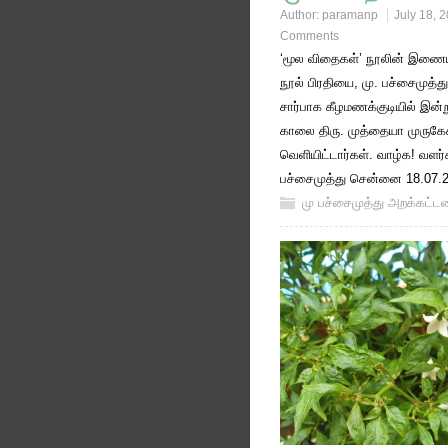
Author:
paramanp
July 18, 
Comments
‘மூல விதைகள்’ நூலின் இணையப
நூல் பிரதியை, மு. பச்சைமுத்
சார்பாக கீழமணக்குடியில் இன்
காலை திரு. முத்தையா முருகே
வெளியிட்டார்கள். வாழ்க! வளர்
பச்சைமுத்து சென்னை 18.07.
மு பச்சைமுத்து அறக்கட்