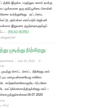
்டத்தில் இருக்க, மருத்துவ உலகம் நமக்கு
ே பழக்கமான ஒரு தடுப்பூசியை சொல்லி
விரலை உயர்த்துகிறது. தட்டம்மை,
கட்டு, ரூபெல்லா எனப்படும் ஜெர்மன்
மைக்காக இதுவரை குழந்தைகளுக்குப்
பட்ட…
(READ MORE)
ategorized
த்து முடித்து நிற்கிறது
paramanp
July 19, 2020
0
nts
ு முடித்து சொட்ட சொட்ட நிற்கிறது மரம்
பாட்டிய மழையன்னைவேறு எங்கோ
ுவிட காற்றண்ணனோசூரிய அப்பனோ
விட வரட்டுமெனகாத்திருக்கிறது மரம் –
பச்சைமுத்துசென்னை19.07.2020
ிதை
n
,
மழை