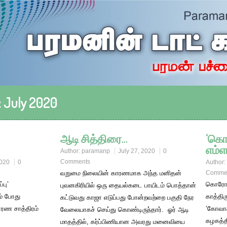
:
July 2020
ஆடி சித்திரை…
‘கொ
எம்எ
Author:
paramanp
July 27, 2020
0
Comments
2020
0
Author:
வறுமை நிலையின் காரணமாக அந்த மனிதன்
Comme
பு’
கொரோனா
புவனகிரியில் ஒரு தையல்கடை பாயிடம் பொத்தான்
ம் போது
காத்திர
கட்டுவது காஜா எடுப்பது போன்றவற்றை பகுதி நேர
ாரண சாத்திரம்
‘கோவாக
வேலையாகச் செய்து கொண்டிருந்தார். ஓர் ஆடி
கழகத்தி
மாதத்தில், கர்ப்பிணியான அவரது மனைவியை