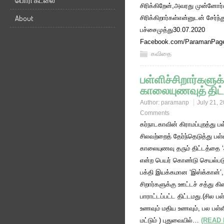
பொரி கடலை
சிரிக்கிறேன்,அவரது முன்னோர்
About
சிரிக்கிறார்கள்என்னுடன் சேர்ந்
பச்சைமுத்து30.07.2020
Facebook.com/ParamanPag
கவிதை
பள்ளிச்சிறார்களுக்
காலையுணவுத் திட்
Author:
paramanp
July 21, 
Comments
கர்நாடகாவின் கிராமப்புறத்து ப
சிலவற்றைத் தேர்ந்தெடுத்து பள்ள
காலையுணவு தரும் திட்டத்தை ‘
என்ற பெயர் கொண்டு செயல்படு
பக்தி இயக்கமான ‘இஸ்க்கான்’, 
சிறார்களுக்கு ஊட்டச் சத்து க
பாராட்டப்பட்ட திட்டமது.(சில 
உணவும் மதிய உணவும், பல பள்
மட்டும் ) புதுவையில்…
(READ