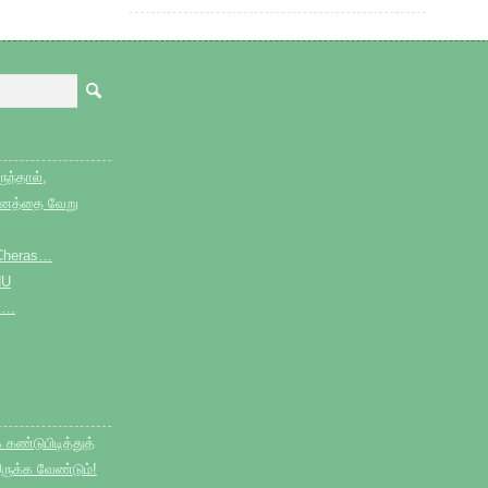
ுந்தால்,
தினத்தை வேறு
e Cheras…
HU
்…
ண்டுபிடித்துத்
ருக்க வேண்டும்!