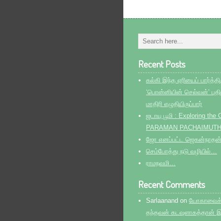
Recent Posts
கல்கி இந்த ஏரியைப் பார்த்திர
‘பொன்னியின் செல்வன்’ பு
மாதிரி எழுதியிருப்பார்
ஜடாயு பூமி : Exploring th
PARAMAN PACHAIMUT
ஜோ எனப்பட்ட ஜெகன்நாதன
செம்போத்து நடு வழியில்…
ராமநவமி…
Recent Comments
Sarlaanand
on
யோகாவைக் க
தந்தவன் கடவுளாகத்தான் இ