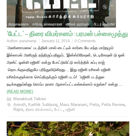
‘பேட்ட’ – திரை விமர்சனம் : பரமன் பச்சைமுத்து
Author:
paramanp
January 11, 2019
0 Comments
‘அண்ணாமலை’ படத்தின் மாஸ் டைட்டில் கார்டையே எந்த மாற்றமும்
இல்லாமல் அனிருத் தந்திருப்பதிலும், ‘இன்ஸ்பிரேஷன், டெடிகேஷன் டு ஒன்
அண்ட் ஒன்லி ரஜினி’ என்று போட்டுவிட்டு கார்த்திக் சுப்பு ராஜ்
தொடங்குவதிலுமே புரிந்துவிடுகிறது… இது ரஜினி ரசிகன் ரஜினி
ரசிகர்களுக்காக செய்திருக்கும் ரஜினி படம்! ‘ரஜினி படத்துல
நடிக்கணும்ன்னு ரொம்ப நாளா ஆசைப்பட்டவங்கல்லாம் ஏறுங்க!’ என்று …
(READ MORE)
Manakkudi Talkies
Aniruth
,
Karthik Subburaj
,
Mass Maranam
,
Petta
,
Petta Review
,
Rajini
,
திரை விமர்சனம்
,
பேட்ட
,
ரஜினி