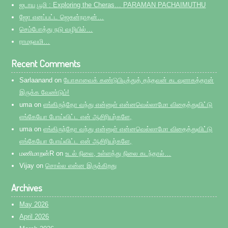
ஜடாயு பூமி : Exploring the Cheras… PARAMAN PACHAIMUTHU
ஜோ எனப்பட்ட ஜெகன்நாதன்…
செம்போத்து நடு வழியில்…
ராமநவமி…
Recent Comments
Sarlaanand
on
யோகாவைக் கண்டுபிடித்துத் தந்தவன் கடவுளாகத்தான்
இருக்க வேண்டும்!
uma
on
எங்கிருந்தோ வந்து என்னுள் என்னவெல்லாமோ விதைத்துவிட்டு
எங்கேயோ போய்விட்ட என் ஆசிரியர்களே,
uma
on
எங்கிருந்தோ வந்து என்னுள் என்னவெல்லாமோ விதைத்துவிட்டு
எங்கேயோ போய்விட்ட என் ஆசிரியர்களே,
மணிமாறன்R
on
உடல் நிலை, உள்ளத்து நிலை கடந்தால்…
Vijay
on
சொல்ல என்ன இருக்கிறது
Archives
May 2026
April 2026