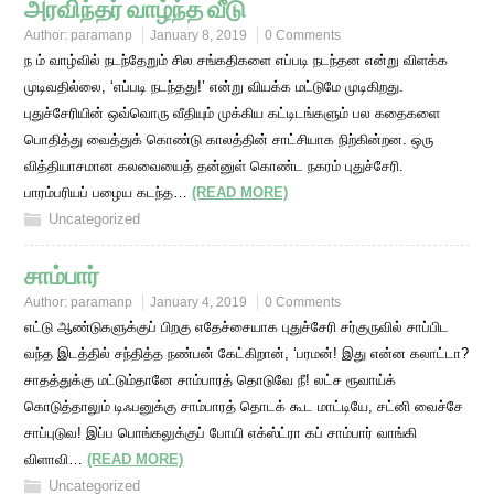
அரவிந்தர் வாழ்ந்த வீடு
Author:
paramanp
January 8, 2019
0 Comments
ந ம் வாழ்வில் நடந்தேறும் சில சங்கதிகளை எப்படி நடந்தன என்று விளக்க
முடிவதில்லை, ‘எப்படி நடந்தது!’ என்று வியக்க மட்டுமே முடிகிறது.
புதுச்சேரியின் ஒவ்வொரு வீதியும் முக்கிய கட்டிடங்களும் பல கதைகளை
பொதித்து வைத்துக் கொண்டு காலத்தின் சாட்சியாக நிற்கின்றன. ஒரு
வித்தியாசமான கலவையைத் தன்னுள் கொண்ட நகரம் புதுச்சேரி.
பாரம்பரியப் பழைய கடந்த…
(READ MORE)
Uncategorized
சாம்பார்
Author:
paramanp
January 4, 2019
0 Comments
எட்டு ஆண்டுகளுக்குப் பிறகு எதேச்சையாக புதுச்சேரி சர்குருவில் சாப்பிட
வந்த இடத்தில் சந்தித்த நண்பன் கேட்கிறான், ‘பரமன்! இது என்ன கலாட்டா?
சாதத்துக்கு மட்டும்தானே சாம்பாரத் தொடுவே நீ! லட்ச ரூவாய்க்
கொடுத்தாலும் டிஃபனுக்கு சாம்பாரத் தொடக் கூட மாட்டியே, சட்னி வைச்சே
சாப்புடுவ! இப்ப பொங்கலுக்குப் போயி எக்ஸ்ட்ரா கப் சாம்பார் வாங்கி
விளாவி…
(READ MORE)
Uncategorized