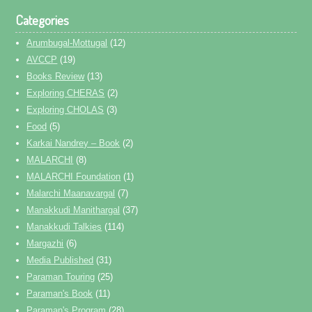
Categories
Arumbugal-Mottugal
(12)
AVCCP
(19)
Books Review
(13)
Exploring CHERAS
(2)
Exploring CHOLAS
(3)
Food
(5)
Karkai Nandrey – Book
(2)
MALARCHI
(8)
MALARCHI Foundation
(1)
Malarchi Maanavargal
(7)
Manakkudi Manithargal
(37)
Manakkudi Talkies
(114)
Margazhi
(6)
Media Published
(31)
Paraman Touring
(25)
Paraman's Book
(11)
Paraman's Program
(28)