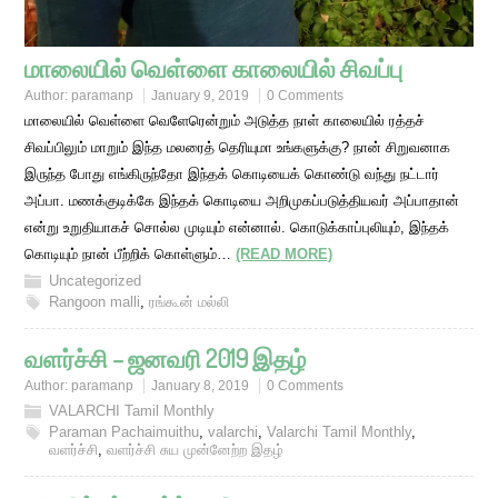
மாலையில் வெள்ளை காலையில் சிவப்பு
Author:
paramanp
January 9, 2019
0 Comments
மாலையில் வெள்ளை வெளேரென்றும் அடுத்த நாள் காலையில் ரத்தச்
சிவப்பிலும் மாறும் இந்த மலரைத் தெரியுமா உங்களுக்கு? நான் சிறுவனாக
இருந்த போது எங்கிருந்தோ இந்தக் கொடியைக் கொண்டு வந்து நட்டார்
அப்பா. மணக்குடிக்கே இந்தக் கொடியை அறிமுகப்படுத்தியவர் அப்பாதான்
என்று உறுதியாகச் சொல்ல முடியும் என்னால். கொடுக்காப்புலியும், இந்தக்
கொடியும் நான் பீற்றிக் கொள்ளும்…
(READ MORE)
Uncategorized
Rangoon malli
,
ரங்கூன் மல்லி
வளர்ச்சி – ஜனவரி 2019 இதழ்
Author:
paramanp
January 8, 2019
0 Comments
VALARCHI Tamil Monthly
Paraman Pachaimuithu
,
valarchi
,
Valarchi Tamil Monthly
,
வளர்ச்சி
,
வளர்ச்சி சுய முன்னேற்ற இதழ்