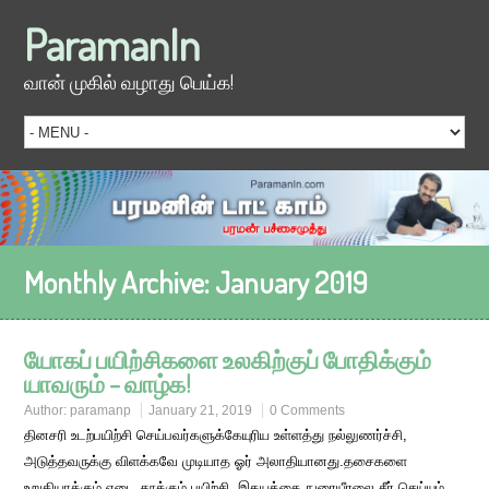
ParamanIn
வான் முகில் வழாது பெய்க!
Monthly Archive:
January 2019
யோகப் பயிற்சிகளை உலகிற்குப் போதிக்கும்
யாவரும் – வாழ்க!
Author:
paramanp
January 21, 2019
0 Comments
தினசரி உடற்பயிற்சி செய்பவர்களுக்கேயுரிய உள்ளத்து நல்லுணர்ச்சி,
அடுத்தவருக்கு விளக்கவே முடியாத ஓர் அலாதியானது.தசைகளை
உறுதியாக்கும் எடை தூக்கும் பயிற்சி, இதயத்தை நுரையீரலை சீர் செய்யும்