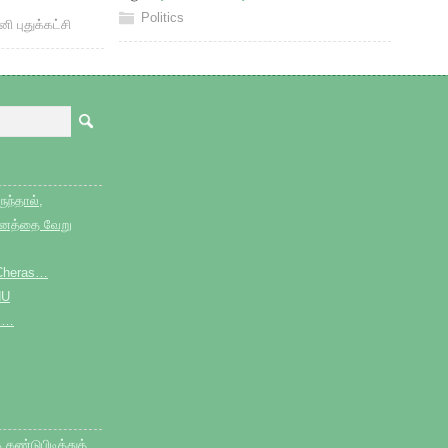
Politics
னி புதுக்கட்சி
ுந்தால்,
தினத்தை வேறு
e Cheras…
HU
்…
ண்டுபிடித்துத்