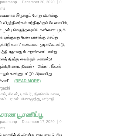
paramanp
December 20, 2020
0
nts
் பையனாக இருக்கும் போது வீட்டுக்கு
் விருந்தினர்கள் வந்திருக்கும் வேளையில்,
் முன்பு வெறுந்தரையில் கண்ணை மூடிக்
 உறங்குவது போல பாசாங்கு செய்து
ிருக்கிறீர்களா? கண்களை மூடிக்கொண்டு,
 பத்தி ஏதாவது பேசறாங்களா!’ என்று
ைத் திறந்து வைத்துக் கொண்டு
ருக்கிறீர்களா, நீங்கள்? ‘அக்கா, இவன்
ாலும் கண்ணு மட்டும் அலையிது
கக்கா!’…
(READ MORE)
gazhi
்கம்
,
சிவன்
,
டிசம்பர்
,
திருவெம்பாவை
,
்கம்
,
பரமன் பச்சைமுத்து
,
மார்கழி
்சாண பூசணிப்பூ
paramanp
December 17, 2020
0
nts
்டு வாசலில் திடீரென்று கையளவு பெரிய