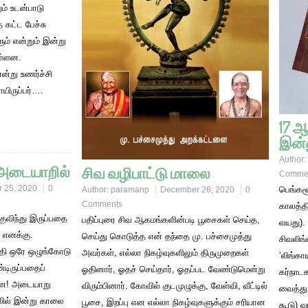
ும் உடன்பாடு
த கட்ட பேச்சு
ம் என்றும் இன்று
ள்ளன.
ன்று உணர்ச்சி
யிருப்பர்….
17 ஆ
இன்
Author:
 அடையாறில்
சிவ வழிபாட்டு மாலை
Comme
 25, 2020
0
பெங்கள
Author:
paramanp
December 28, 2020
0
Comments
காலத்தி
குவிந்து இருப்பதை
பதிப்புரை சிவ ஆகமங்களின்படி பூசைகள் செய்த,
வயது).
 எனக்கு.
செய்து கொடுத்த என் தந்தை மு. பச்சைமுத்து
சிவலிங்
த்தி ஒரே ஒழுங்கோடு
அவர்கள், எல்லா நிகழ்வுகளிலும் திருமுறைகள்
‘லிங்கா
டிருப்பதைப்
ஓதினார், ஓதச் செய்தார், ஓதப்பட வேண்டுமென்று
கர்நாடக
ன்ன! அடையாறு
விரும்பினார். கோவில் குடமுழுக்கு, வேள்வி, வீட்டில்
வைத்து
லில் இன்று காலை
பூசை, இறப்பு என எல்லா நிகழ்வுகளுக்கும் சரியான
கூடு) 