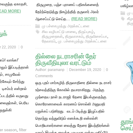
. வைகுந்த ஏகாதசி,
திருமுறை, பஞ்ச புராணப் பதிகங்களைத்
மகிழ்வ
EAD MORE)
தேர்ந்தெடுத்து நிகழ்த்தித் தருவார்.அவர்
மு 
கீழ
ஆசைப்பட்டு செய்த…
(READ MORE)
திர
மு பச்சைமுத்து அறக்கட்டளை
ுக்
சிவ வழிபாட்டு மாலை
,
திருப்புகழ்
,
திருமுறைகள்
,
திருவாசகம்
,
திருவிசைப்பா
,
தேவாரம்
,
மு. பச்சைமுத்து அறக்கட்டளை
 22, 2020
0
தில்லை நடராசரின் தேர்
ோம்! வாங்க!’
திருவீதியுலா வரட்டும்
ாலும் இப்படித்தான்
Author:
paramanp
December 19, 2020
0
ம், சாமுவேல்
Comments
்கேயும் சேர்ந்து
ஒரு புறம் மார்கழித் திருவாதிரை தில்லை நடராசர்
சம்பர் என்றால்
உற்சவத்திற்கு கோவில் தயாராகிறது. அதற்கு
ப்படத்தில் வருவது
முந்தைய நாள் நடராஜர் தேரை இயக்குவதற்கு
கலைஞர்கள், பெரிய
கொரோனாவைக் காரணம் சொல்லி அனுமதி
ஒதுக்கி
மறுக்கப் படுகிறது. வடம் பிடித்து இழுப்பதில்
தொற்று வந்துவிடும் எனக்கூறி என்எல்சி
தூங்
பொறியாளர்களை வைத்து தேரை இயந்திரங்கள்
செய்
r season
,
filter
மூலம் இழுக்க வைக்க முடியுமா என்று மதிப்பீடு