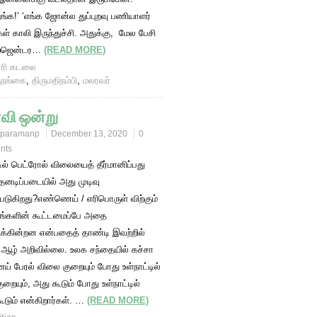
ங்க!’ ‘எங்க ஜோன்ல துப்புறவு பணியாளர்
் காலி இருந்துச்சி. அதுக்கு, மேல பேசி
ஸ்ஜென்டர…
(READ MORE)
ரி கடலை
ுநங்கை
,
திருமதிநம்பி
,
மலரவர்
வி ஒன்று
paramanp
December 13, 2020
0
nts
டில் பெட்ரோல் விலையைத் தீர்மானிப்பது
தனடிப்படையில் அது முடிவு
்படுகிறது?எண்ணெய் / எரிபொருள் விற்கும்
ங்களின் கூட்டமைப்பே அதை
னிக்கின்றன என்பதைத் தாண்டி இவற்றில்
 ஆழ் அறிவில்லை. உலக சந்தையில் கச்சா
் பேரல் விலை குறையும் போது உள்நாட்டில்
றையும், அது கூடும் போது உள்நாட்டில்
ூடும் என்கிறார்கள். …
(READ MORE)