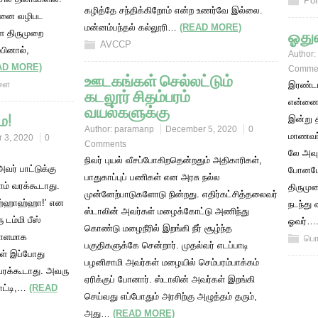
Pol
கழித்தே சந்திக்கிறோம் என்ற உணர்வே இல்லை.
வனை வழிபட
மன்னம்பந்தல் கல்லூரி…
(READ MORE)
ஓதுவ
ை திருமுறை
AVCCP
பினால்,
Author:
AD MORE)
Comme
ஊடகங்கள் செல்லட்டும்
டளை
இரண்டா
கடலூர் சிதம்பரம்
என்னை அ
வயல்களுக்கு
ே!
இன்று த
Author:
paramanp
December 5, 2020
0
மாணவர் 
 3, 2020
0
Comments
லே அவுட
நிவர் புயல் வீசப்போகிறதென்றதும் அதிகாரிகள்,
அவர் பாட்டுக்கு
போனபோத
பாதுகாப்புப் பணிகள் என அரசு நல்ல
லாம் வரக்கூடாது.
திருமு
முன்னேற்பாடுகளோடு நின்றது. எதிர்கட்சித்தலைவர்
ஹஹ்ஹாஹ்ஹா!’ என
நடந்து 
ஸ்டாலின் அவர்கள் மழைக்கோட்டு அணிந்து
டம்மி பீஸ்
ஓவர்…
கொண்டு மழைநீரில் இறங்கி நீர் சூழ்ந்த
்தாளமாக
பொ
பகுதிகளுக்கே சென்றார். முதல்வர் எடப்பாடி
கள் இப்போது
பழனிசாமி அவர்கள் மழையில் செம்பரம்பாக்கம்
 வரக்கூடாது. அவரு
ஏரிக்குப் போனார். ஸ்டாலின் அவர்கள் இறங்கி
ாட்டி,…
(READ
செய்வது எப்போதும் அரசிற்கு அழுத்தம் தரும்,
அது…
(READ MORE)