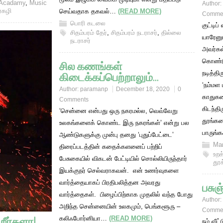
 Acadamy
,
Music
Author:
ர்கழி
செய்வதாக தகவல்…
(READ MORE)
Comme
பொரி கடலை
குட்டிப
சிதம்பரம் தேர்
,
சிதம்பரம் நடராசர்
,
தில்லை
யாரேனும
நடராசர்
அவர்கள
கொண்டு
சில கணங்கள்
நடித்த
கிடைக்கப்பெற்றாலும்…
‘நம்மள
Author:
paramanp
December 18, 2020
0
காதுகள
Comments
கிடந்தி
‘சென்னை என்பது ஒரு நகரமல்ல, வெவ்வேறு
தூங்கன
உலகங்களைக் கொண்ட இரு நகரங்கள்’ என்று பல
பாருங்
ஆண்டுகளுக்கு முன்பு தனது ‘புதுப்பேட்டை’
Mar
திரைப்படத்தின் கதைக்களனைப் பற்றிப்
உறக
பேசுகையில் விகடன் பேட்டியில் சொல்லியிருந்தார்
தூக
இயக்குநர் செல்வராகவன். என் உணர்வுகளை
வார்த்தையாகப் பிரதிபலித்தன அவரது
பசுஞ
வார்த்தைகள். பிழைப்பிற்காக முதலில் வந்த போது
Author:
அறிந்த சென்னையின் உலகமும், பெங்களூரு –
Comme
ிறீர்களா!
கலிஃபோர்னியா…
(READ MORE)
நம் வீட