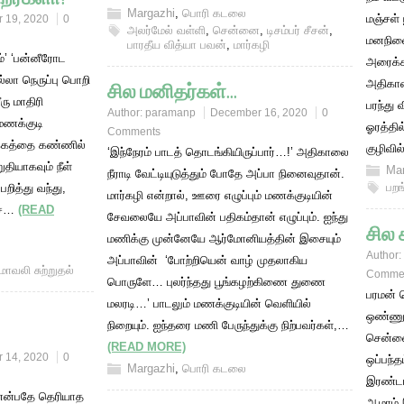
Margazhi
,
பொரி கடலை
மஞ்சள் 
 19, 2020
0
அலர்மேல் வள்ளி
,
சென்னை
,
டிசம்பர் சீசன்
,
மனநிலை
பாரதீய வித்யா பவன்
,
மார்கழி
ும்’ ‘பன்னீரோட
அரைக்க
ல்லா நெருப்பு பொறி
அதிகால
சில மனிதர்கள்…
ரு மாதிரி
பரந்து 
Author:
paramanp
December 16, 2020
0
 மணக்குடி
ஓரத்தில
Comments
க்கத்தை கண்ணில்
குழிவ
‘இந்நேரம் பாடத் தொடங்கியிருப்பார்…!’ அதிகாலை
றுதியாகவும் நீள்
Mar
நீராடி வேட்டியுடுத்தும் போதே அப்பா நினைவுதான்.
பறங்
றித்து வந்து,
மார்கழி என்றால், ஊரை எழுப்பும் மணக்குடியின்
ைச்…
(READ
சேவலையே அப்பாவின் பதிகம்தான் எழுப்பும். ஐந்து
சில 
மணிக்கு முன்னேயே ஆர்மோனியத்தின் இசையும்
Author:
அப்பாவின் ‘போற்றியென் வாழ் முதலாகிய
மாவலி சுற்றுதல்
Comme
பொருளே… புலர்ந்தது பூங்கழற்கிணை துணை
பரமன் ர
மலரடி…’ பாடலும் மணக்குடியின் வெளியில்
ஒண்ணு 
நிறையும். ஐந்தரை மணி பேருந்துக்கு நிற்பவர்கள்,…
சென்னை
(READ MORE)
 14, 2020
0
ஒப்பந்த
Margazhi
,
பொரி கடலை
இரண்டா
என்பதே தெரியாத
ஆமாம் 