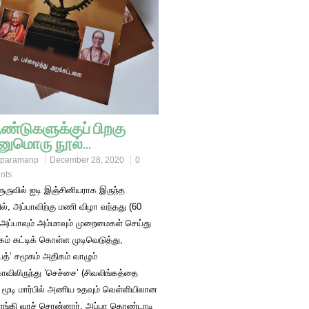
ண்டுகளுக்குப் பிறகு
னுமொரு நூல்…
paramanp
December 28, 2020
0
nts
ூருவில் ஐடி இஞ்சினியராக இருந்த
ல், அப்பாவிற்கு மணி விழா வந்தது (60
 அப்பாவும் அம்மாவும் முறைமைகள் செய்து
கம் கட்டிக் கொள்ள முடிவெடுத்து,
யத்’ சமூகம் அதிகம் வாழும்
ாவிலிருந்து ‘செச்சை’ (சிவலிங்கத்தை
 மூடி மார்பில் அணிய உதவும் வெள்ளியிலான
வாங்கி வரச் சொன்னார். அப்பா கொண்டாடி