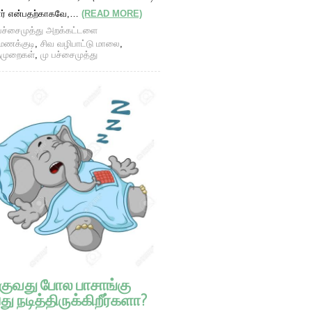
ார் என்பதற்காகவே,…
(READ MORE)
பச்சைமுத்து அறக்கட்டளை
மணக்குடி
,
சிவ வழிபாட்டு மாலை
,
ுமுறைகள்
,
மு பச்சைமுத்து
குவது போல பாசாங்கு
து நடித்திருக்கிறீர்களா?