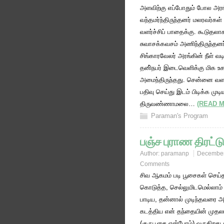
அளவிற்கு எப்போதும் போல அரங
வந்தமர்ந்திருந்தனர் மலரவர்
வளர்ச்சிப் பாதைக்கு. கூடுத
சுவாசக்கவசம் அணிந்திருந்தன
சிங்காரவேலர் அரங்கின் நீள் வ
தனி்நபர் இடைவெளிக்கு மிக உ
அமைந்திருந்தது. சென்னை வளர்
பதிவு செய்து இடம் பிடிக்க முட
திருவண்ணாமலை…
(READ 
Paraman's Program
பஞ்ச புராண திரட்ட
Author:
paramanp
December
Comments
சிவ ஆகமம் படி பூசைகள் செய்த
கொடுத்த, செல்லுமிடமெல்லாம
பாடிய, தன்னால் முடிந்தவரை அட
கடத்திய என் தந்தையின் முதல
(குருபூசை என்போம்) வருகிறது 