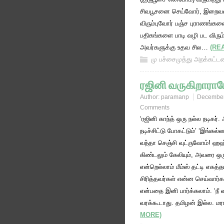
சிவபூசனை செய்வோர், இறை
விரும்புவோர் பஞ்ச புராணங்கள
பதிகங்களை பாடி வழி பட விரும்
அவர்களுக்கு உதவ சில…
(RE
மு பச்சைமுத்து அறக்கட்
ரஜினி வருகிறாராம
Author:
paramanp
December
Comments
‘ரஜினி காந்த் ஒரு நல்ல நடிகர். 
நடிச்சிட்டு போகட்டும்’ ‘இங்கல்
வந்தா செஞ்சி வுட்ருவோம்! 
கிண்டலும் கேலியும், அவரை ஒரு 
என்றெல்லாம் மீம்ஸ் தட்டி எகத
சிரித்தவர்கள் என்ன செய்வார்
என்பதை இனி பார்க்கலாம். ‘நீ
வரக்கூடாது. தமிழன் இல்ல. மர
MORE)