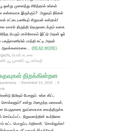
பூ ஒன்று முளைத்து சிரித்தால் உங்கள்
 என்னவாக இருக்கும்? அதுவும் நீங்கள்
ால் சட்டையணியும் சிறுவன் என்றால்!
ை வாசல் திருத்தி தெருவடைக்கும் வகை
விரிந்த பெரும் மாக்கோலம் இட்டு அதன் ஓர்
் பசுஞ்சாணியில் பாத்தி கட்டி அதன்
ில் ஆலக்கரைசலை…
(READ MORE)
gazhi
,
பொரி கடலை
கிப் பூ
,
பூசணிப் பூ
,
மார்கழி
கதவுகள் திறக்கின்றன
paramanp
December 14, 2020
0
nts
ெண்டு நிமிஷம் பேசனும். உங்க கிட்ட
சொல்லனும்!’ என்று அழைத்த மலரவன்,
 பெருநகரை தூய்மையாக வைத்திருக்க
ம் செய்யப்பட்ட நிறுவனத்தின் உயர்நிலை
ம் கட்ட பொறுப்பு அதிகாரி. ‘சொல்லுங்க!
இன்னைக்கு வீட்லதான் இருக்கேன்.