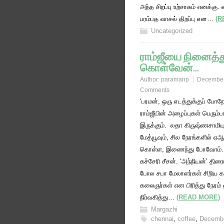
அந்த சிறப்பு உற்சாகம் எனக்கு
பரம்பத வாசல் திறப்பு என…
(R
Uncategorized
ராம்ஜீயை நினைத்த
கொள்வேன்…
Author:
paramanp
December
Comments
‘பரமன், ஒரு எடத்துக்குப் போற
ராம்ஜீயின் அழைப்புகள் பெரும்ப
இருக்கும். லதா கிருஷ்ணசாமியு
மேத்யூவும், சில நேரங்களில் ஏஆர
கொள்ள, இணைந்து போவோம். டி
கச்சேரி சீசன். ‘அந்நியன்’ திரை
போல சபா மேலாளர்கள் சிறிய 
கலைஞர்கள் என பிரித்து நேரம் 
நிர்வகித்து…
(READ MORE)
Margazhi
chennai
,
coffee
,
Decembe