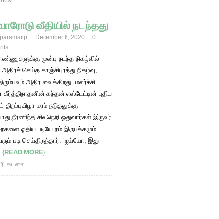
itics
ாரோடு வீதியில் நடந்தது
paramanp
December 6, 2020
0
nts
ண்ணுகளுக்கு முன்பு நடந்த நிகழ்வில்
திரச் செய்த காஞ்சிபுரத்து நிகழ்வு,
ிரும்பவும் அதிர வைக்கிறது. மலர்ச்சி
கீர்த்திநாதனின் கந்தன் எஸ்டேட்டின் புதிய
் திறப்புவிழா மரம் நடுதலுக்கு
ு,நீரணிந்த சிவநெறி ஓதுவார்கள் இருவர்
றைகளை ஓதிய படியே நம் இருபக்கமும்
வரும் படி செய்திருந்தார். ‘ஐய்யோ, இது
.
(READ MORE)
ரி கடலை