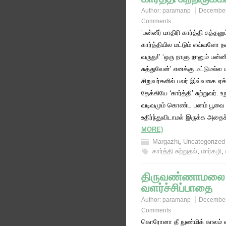
Author:
paramanp
December
Comments
‘பன்னீர் மாதிரி கார்த்தி சுத்தன
கார்த்தியில மட்டும் எவ்வளோ ந
வருது!’ ‘ஒரு நாளு நானும் பன்னீ
சுத்துவேன்’ எனக்கு மட்டுமல்ல
சிறுவர்களில் பலர் இவ்வகை ஏ
தேக்கியே ‘கார்த்தி’ சுற்றுவர். உ
வடிவமும் கொண்ட பனம் பூவை ப
உதிர்ந்துவிடாமல் இருக்க அத
MORE)
Margazhi
,
Uncategorized
கார்த்தி சுற்றுதல்
,
மார்கழி
,
திருவண்ணாமலை
வளர்ச்சிப்பாதை
Author:
paramanp
December
Comments
கொரோனா தீ நுண்மிக் காலம் 