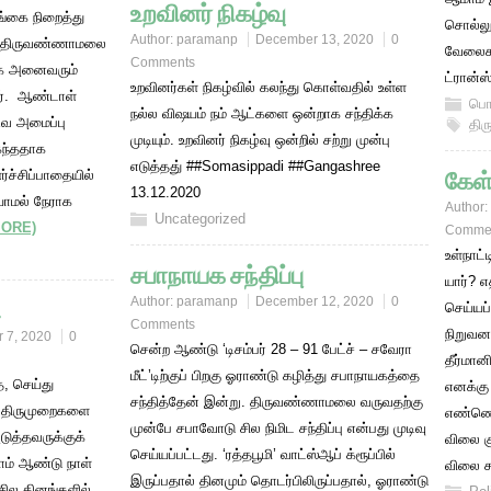
உறவினர் நிகழ்வு
்கை நிறைத்து
சொல்லு
Author:
paramanp
December 13, 2020
0
கள் திருவண்ணாமலை
வேலைகள
Comments
லாக அனைவரும்
ட்ரான்
உறவினர்கள் நிகழ்வில் கலந்து கொள்வதில் உள்ள
ர். ஆண்டாள்
பொ
நல்ல விஷயம் நம் ஆட்களை ஒன்றாக சந்திக்க
டிவ அமைப்பு
திர
முடியும். உறவினர் நிகழ்வு ஒன்றில் சற்று முன்பு
கந்ததாக
எடுத்தது் ##Somasippadi ##Gangashree
கேள்
ச்சிப்பாதையில்
13.12.2020
ியாமல் நேராக
Author:
Uncategorized
MORE)
Comme
உள்நாட்
சபாநாயக சந்திப்பு
யார்? எ
ு
Author:
paramanp
December 12, 2020
0
செய்யப
Comments
நிறுவன
 7, 2020
0
சென்ற ஆண்டு ‘டிசம்பர் 28 – 91 பேட்ச் – சவேரா
தீர்மா
மீட்’டிற்குப் பிறகு ஓராண்டு கழித்து சபாநாயகத்தை
, செய்து
எனக்கு
சந்தித்தேன் இன்று. திருவண்ணாமலை வருவதற்கு
் திருமுறைகளை
எண்ணெய
முன்பே சபாவோடு சில நிமிட சந்திப்பு என்பது முடிவு
ுத்தவருக்குக்
விலை கு
செய்யப்பட்டது. ‘ரத்தபூமி’ வாட்ஸ்ஆப் க்ரூப்பில்
ாம் ஆண்டு நாள்
விலை க
இருப்பதால் தினமும் தொடர்பிலிருப்பதால், ஓராண்டு
சில தினங்களில்.