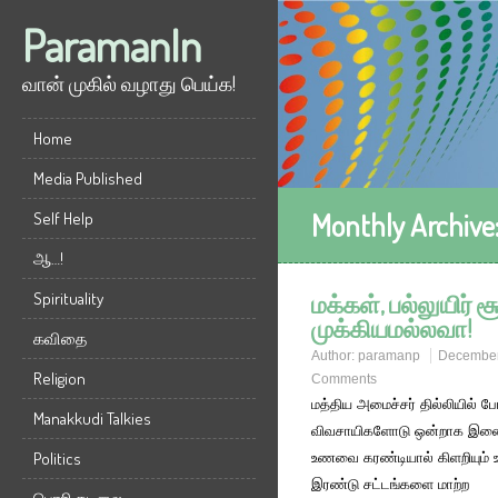
ParamanIn
வான் முகில் வழாது பெய்க!
Home
Media Published
Monthly Archive
Self Help
ஆ…!
மக்கள், பல்லுயிர் ச
Spirituality
முக்கியமல்லவா!
கவிதை
Author:
paramanp
December
Religion
Comments
மத்திய அமைச்சர் தில்லியில் போ
Manakkudi Talkies
விவசாயிகளோடு ஒன்றாக இணை
Politics
உணவை கரண்டியால் கிளறியும் உண
இரண்டு சட்டங்களை மாற்ற