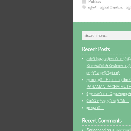
Politics
ரஜினி
,
ரஜினி அரசியல்
,
ரஜி
Recent Posts
கல்கி இந்த ஏரியைப் பார்த்திர
‘பொன்னியின் செல்வன்’ பு
மாதிரி எழுதியிருப்பார்
ஜடாயு பூமி : Exploring th
PARAMAN PACHAIMUT
ஜோ எனப்பட்ட ஜெகன்நாதன
செம்போத்து நடு வழியில்…
ராமநவமி…
Recent Comments
Sarlaanand
on
யோகாவைக் க