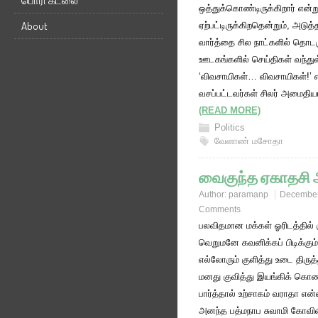
பொரி கடலை
ஒத்துக்கொண்டிருக்கிறார் என்ற
About
ஏற்பட்டிருக்கிறதென்றும், அடுத்
வார்த்தை சில நாட்களில் தொடரு
ஊடகங்களில் செய்திகள் வந்து
‘விவசாயிகள்… விவசாயிகள்!’ எ
வசப்பட்டவர்கள் சிலர் அமைதியா
(READ MORE)
Politics
வேளாண் மசோதா
வைகுந்த ஏகாதசி
Author:
paramanp
December
Comments
பலவிதமான மக்கள் ஓரிடத்தில் 
வெறுமனே கவனிக்கப் பிடிக்கும்
எல்லோரும் குளித்து உடை திரு
மனது குவித்து இயங்கிக் கொண்
பார்த்தால் உற்சாகம் வராதா எ
அனந்த பத்மநாப சுவாமி கோவி