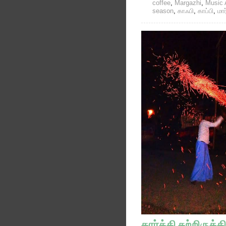
coffee
,
Margazhi
,
Music
season
,
காஃபி
,
காப்பி
,
மா
கார்த்தி சுற்றிருக்க